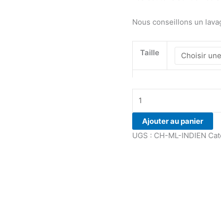
Nous conseillons un lav
Taille
quantité
de
Chemise
Ajouter au panier
en
UGS :
CH-ML-INDIEN
Cat
coton
orange
rouille
à
imprimés
floraux
indiens.