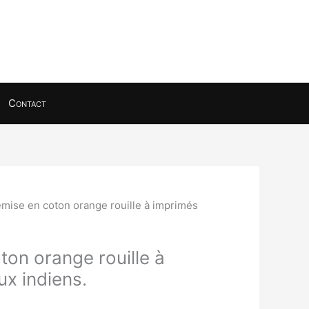
Contact
mise en coton orange rouille à imprimés
on orange rouille à
ux indiens.