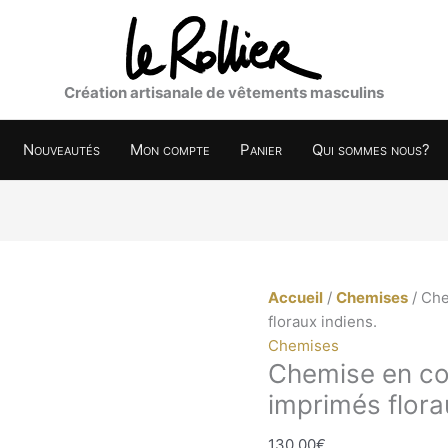
Création artisanale de vêtements masculins
Nouveautés
Mon compte
Panier
Qui sommes nous?
Accueil
/
Chemises
/ Che
floraux indiens.
Chemises
Chemise en cot
imprimés flora
130,00
€