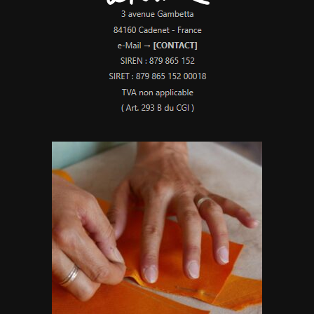
page
du
produit