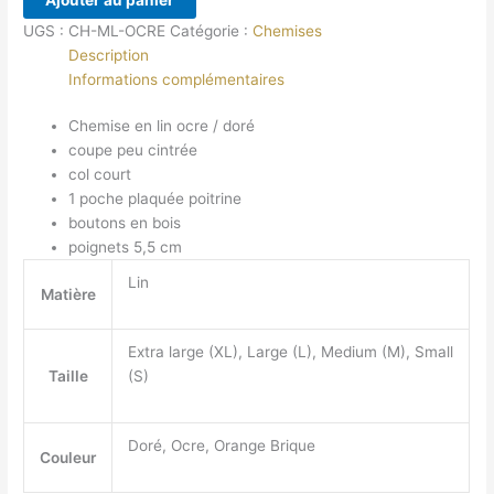
en
UGS :
CH-ML-OCRE
Catégorie :
Chemises
lin
Description
ocre
Informations complémentaires
-
doré
Chemise en lin ocre / doré
coupe peu cintrée
col court
1 poche plaquée poitrine
boutons en bois
poignets 5,5 cm
Lin
Matière
Extra large (XL), Large (L), Medium (M), Small
Taille
(S)
Doré, Ocre, Orange Brique
Couleur