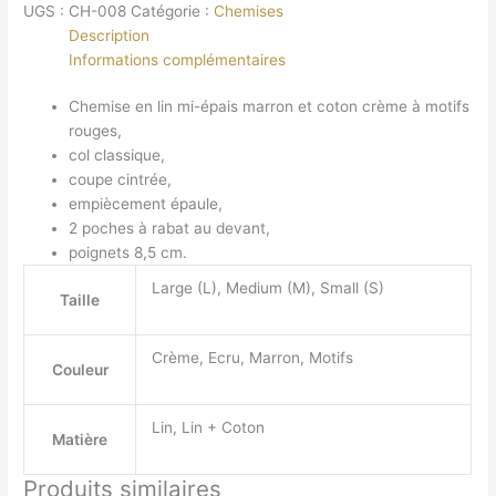
UGS :
CH-008
Catégorie :
Chemises
marron
Description
et
Informations complémentaires
coton
à
Chemise en lin mi-épais marron et coton crème à motifs
motifs
rouges,
col classique,
coupe cintrée,
empiècement épaule,
2 poches à rabat au devant,
poignets 8,5 cm.
Large (L), Medium (M), Small (S)
Taille
Crème, Ecru, Marron, Motifs
Couleur
Lin, Lin + Coton
Matière
Produits similaires