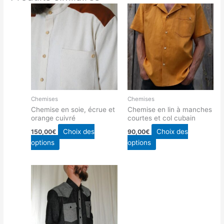
Chemises
Chemises
Chemise en soie, écrue et
Chemise en lin à manches
orange cuivré
courtes et col cubain
Choix des
Choix des
150,00
€
90,00
€
Ce
Ce
options
options
produit
produit
a
a
plusieurs
plusieurs
variations.
variations.
Les
Les
options
options
peuvent
peuvent