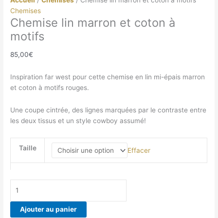
Accueil
/
Chemises
/ Chemise lin marron et coton à motifs
Chemises
Chemise lin marron et coton à
motifs
85,00
€
Inspiration far west pour cette chemise en lin mi-épais marron
et coton à motifs rouges.
Une coupe cintrée, des lignes marquées par le contraste entre
les deux tissus et un style cowboy assumé!
Taille
Effacer
quantité
de
Chemise
Ajouter au panier
lin