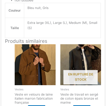
non doublée
gris
Bleu nuit, Gris
souris
Couleur
Extra large (XL), Large (L), Medium (M), Small
Taille
(S)
Produits similaires
EN RUPTURE DE
STOCK
Vestes
Vestes
Veste en velours de laine
Veste de travail en sergé
italien marron fabrication
de coton épais bronze et
française
marine