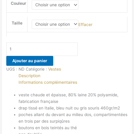
Couleur
Taille
Effacer
quantité
de
Veste
Ajouter au panier
en
UGS :
ND
Catégorie :
Vestes
drap
Description
de
Informations complémentaires
laine
épais
veste chaude et épaisse, 80% laine 20% polyamide,
de
fabrication française
fabrication
drap tissé en Italie, bleu nuit ou gris souris 460gr/m2
italienne
poches allant du devant au milieu dos, compartimentées
bleu
en trois par des surpiqûres
nuit
boutons en bois teintés au thé
ou