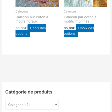
Caleçons
Caleçons
Caleçon pur coton à
Caleçon pur coton à
motifs floraux
motifs imprimés
Choix des
Choix des
35,00
€
35,00
€
Ce
Ce
options
options
produit
produit
a
a
plusieurs
plusieurs
variations.
variations.
Les
Les
options
options
peuvent
peuvent
être
être
choisies
choisies
sur
sur
Catégorie de produits
la
la
page
page
du
du
produit
produit