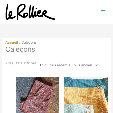
Aller
au
contenu
Accueil
/ Caleçons
Caleçons
Trié
2 résultats affichés
du
plus
récent
au
plus
ancien